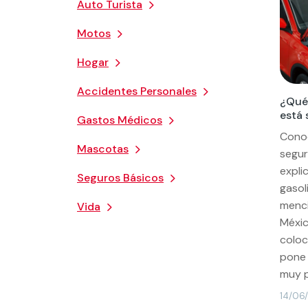
Auto Turista
Motos
Hogar
Accidentes Personales
¿Qué 
está 
Gastos Médicos
Cono
Mascotas
segur
explic
Seguros Básicos
gasol
menci
Vida
Méxic
coloc
pone 
muy p
14/06