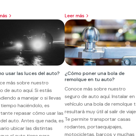
 más
leer más
 usar las luces del auto?
¿Cómo poner una bola de
remolque en tu auto?
ce más sobre nuestro
Conoce más sobre nuestro
o de auto aquí. Si estás
seguro de auto aquí. Instalar en
diendo a manejar o si llevas
vehículo una bola de remolque 
 tiempo haciéndolo, es
resultará muy útil al salir de viaje
tante repasar cómo usar las
Te permite transportar casas
 del auto. Antes que nada, es
rodantes, portaequipajes,
ario ubicar las distintas
motocicletas, barcos y muchas
 que el auto tiene para