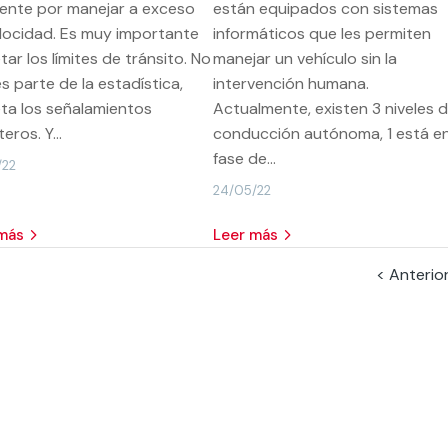
ente por manejar a exceso
están equipados con sistemas
locidad. Es muy importante
informáticos que les permiten
tar los límites de tránsito. No
manejar un vehículo sin la
s parte de la estadística,
intervención humana.
ta los señalamientos
Actualmente, existen 3 niveles 
eros. Y...
conducción autónoma, 1 está e
fase de...
/22
24/05/22
 más
leer más
< Anterio