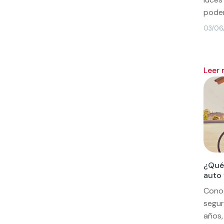
poder
03/06
leer
¿Qué 
auto
Cono
segur
años,