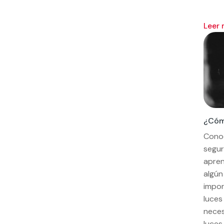
leer
¿Cómo
Cono
segur
apren
algún
impor
luces
neces
luces