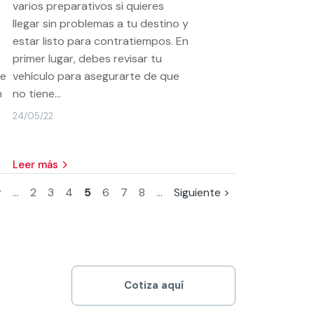
varios preparativos si quieres
llegar sin problemas a tu destino y
estar listo para contratiempos. En
primer lugar, debes revisar tu
de
vehículo para asegurarte de que
n
no tiene...
24/05/22
leer más
r
...
2
3
4
5
6
7
8
...
Siguiente >
Cotiza aquí