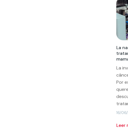
La n
trata
mam
La in
cánce
Por 
quere
descu
trata
16/06
leer