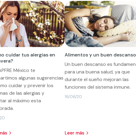
 cuidar tus alergias en
Alimentos y un buen descanso
avera?
Un buen descanso es fundamen
APFRE México te
para una buena salud, ya que
rtimos algunas sugerencias
durante el sueño mejoran las
mo cuidar y prevenir los
funciones del sistema inmune.
mas de las alergias y
16/06/20
utar al máximo esta
orada.
/20
 más
leer más