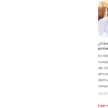
¿Cómo
prim
En M
compa
de có
sínto
disfr
temp
16/06
leer