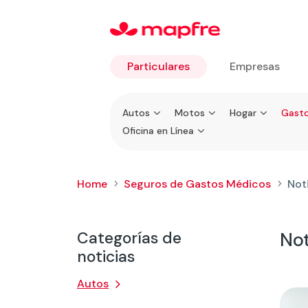
Particulares
Empresas
Ir a
Autos
Motos
Hogar
Gasto
Particulares
Oficina en Línea
Home
Seguros de Gastos Médicos
Not
5
5
Categorías de
Not
noticias
Autos