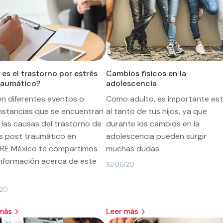
es el trastorno por estrés
Cambios físicos en la
raumático?
adolescencia
en diferentes eventos o
Como adulto, es importante est
nstancias que se encuentran
al tanto de tus hijos, ya que
 las causas del trastorno de
durante los cambios en la
s post traumático en
adolescencia pueden surgir
RE México te compartimos
muchas dudas.
nformación acerca de este
16/06/20
.
/20
 más
leer más