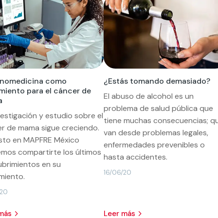
anomedicina como
¿Estás tomando demasiado?
miento para el cáncer de
El abuso de alcohol es un
a
problema de salud pública que
vestigación y estudio sobre el
tiene muchas consecuencias; q
r de mama sigue creciendo.
van desde problemas legales,
esto en MAPFRE México
enfermedades prevenibles o
mos compartirte los últimos
hasta accidentes.
brimientos en su
16/06/20
miento.
/20
 más
leer más