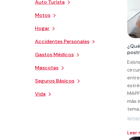
Auto Turista
Motos
Hogar
Accidentes Personales
¿Qué 
post
Gastos Médicos
Exist
Mascotas
circu
entre
Seguros Básicos
estré
MAPF
Vida
más i
tema
16/06
leer