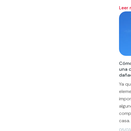
leer
Cómo 
una 
daña
Ya qu
eleme
impor
algu
compr
casa.
05/03