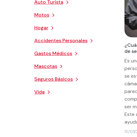
Auto Turista
Motos
Hogar
Accidentes Personales
¿Cuál
de s
Gastos Médicos
Es un
Mascotas
perso
se es
Seguros Básicos
cámar
parec
Vida
compl
ser m
Este 
ayuda
15/03/