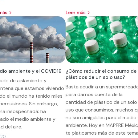
 más
leer más
dio ambiente y el COVID19
¿Cómo reducir el consumo de
plásticos de un solo uso?
tado de aislamiento y
Basta acudir a un supermercad
ntena que estamos viviendo
para darnos cuenta de la
do el mundo ha tenido miles
cantidad de plástico de un solo
percusiones. Sin embargo,
uso que consumimos, muchos 
na insospechada: ha
no son amigables para el medio
ado el medio ambiente y
ambiente. Hoy en MAPFRE Méxi
d del aire.
te platicamos más de este tema
/20