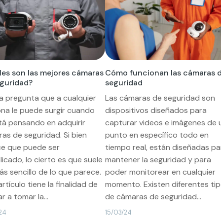
es son las mejores cámaras
Cómo funcionan las cámaras 
eguridad?
seguridad
a pregunta que a cualquier
Las cámaras de seguridad son
na le puede surgir cuando
dispositivos diseñados para
tá pensando en adquirir
capturar videos e imágenes de 
as de seguridad. Si bien
punto en específico todo en
e que puede ser
tiempo real, están diseñadas pa
icado, lo cierto es que suele
mantener la seguridad y para
ás sencillo de lo que parece.
poder monitorear en cualquier
artículo tiene la finalidad de
momento. Existen diferentes ti
r a tomar la...
de cámaras de seguridad...
24
15/03/24