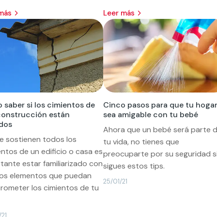
 más
leer más
saber si los cimientos de
Cinco pasos para que tu hoga
construcción están
sea amigable con tu bebé
dos
Ahora que un bebé será parte 
e sostienen todos los
tu vida, no tienes que
ntos de un edificio o casa es
preocuparte por su seguridad s
tante estar familiarizado con
sigues estos tips.
nos elementos que puedan
25/01/21
ometer los cimientos de tu
/21