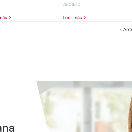
29/06/20
 más
leer más
< Ant
ana