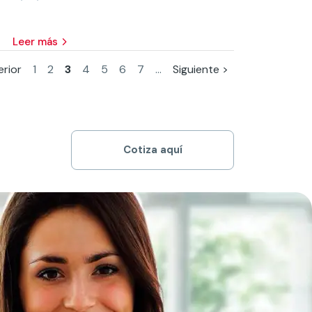
leer más
erior
1
2
3
4
5
6
7
...
Siguiente >
Cotiza aquí