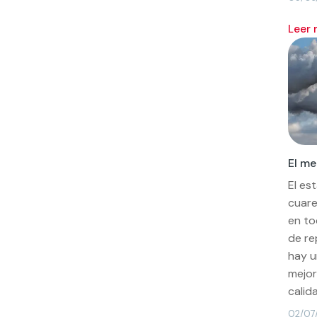
leer
El me
El es
cuare
en to
de re
hay u
mejor
calida
02/07