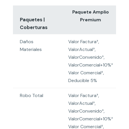
Paquete Amplio
Paquetes |
Premium
Coberturas
Daños
Valor Factura³,
V
Materiales
ValorActual³,
V
ValorConvenido³,
V
ValorComercial+10%³
V
Valor Comercial²,
V
Deducible 5%
Robo Total
Valor Factura³,
V
ValorActual³,
V
ValorConvenido³,
V
ValorComercial+10%³
V
Valor Comercial²,
V