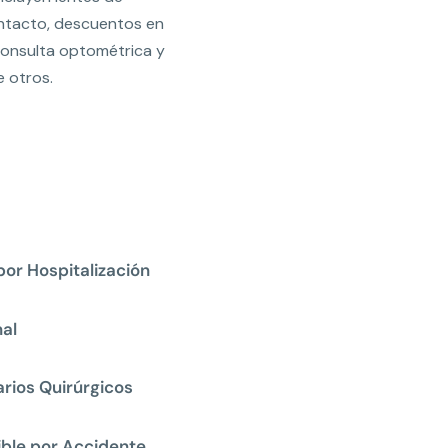
ntacto, descuentos en
consulta optométrica y
e otros.
por Hospitalización
al
rios Quirúrgicos
ible por Accidente