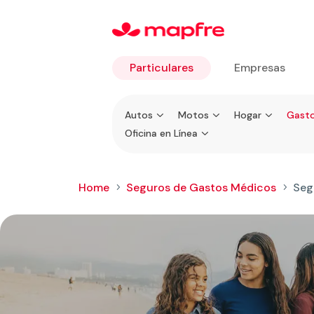
Particulares
Empresas
Ir a
Autos
Motos
Hogar
Gasto
Particulares
Oficina en Línea
Home
Seguros de Gastos Médicos
Seg
5
5