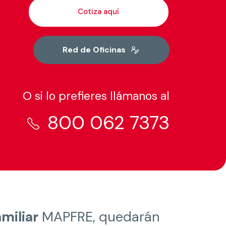
Cotiza aquí
Red de Oficinas
O si lo prefieres llámanos al
800 062 7373
miliar
MAPFRE, quedarán