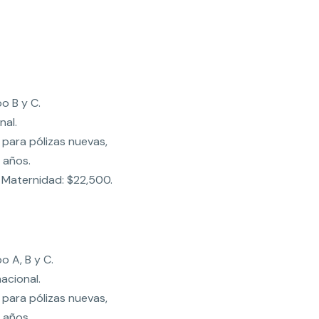
o B y C.
nal.
 para pólizas nuevas,
 años.
Maternidad: $22,500.
o A, B y C.
nacional.
 para pólizas nuevas,
 años.