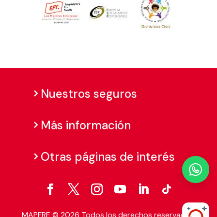
Nuestros seguros
Más información
Otras páginas de interés

MAPFRE © 2026 Todos los derechos reservados