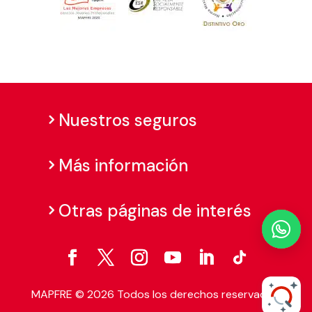
Nuestros seguros
Más información
Otras páginas de interés

MAPFRE © 2026 Todos los derechos reservados