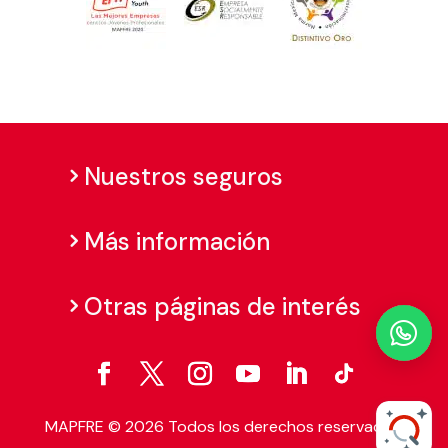
Nuestros seguros
Más información
Otras páginas de interés

MAPFRE © 2026 Todos los derechos reservados