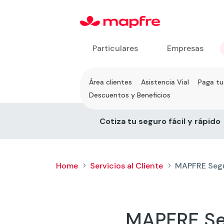
Particulares
Empresas
Ir a
Área clientes
Asistencia Vial
Paga tu
Servicios
Descuentos y Beneficios
al
Cliente
Cotiza tu seguro fácil y rápido
Home
Servicios al Cliente
MAPFRE Segu
5
5
MAPFRE Seg