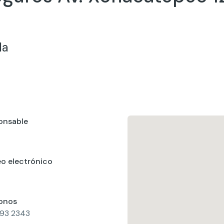
la
onsable
o electrónico
fonos
893 2343