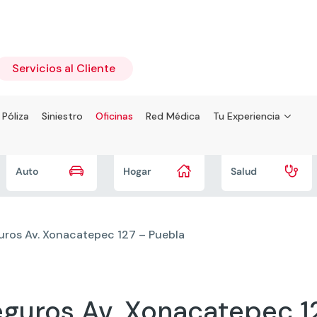
Servicios al Cliente
 Póliza
Siniestro
Oficinas
Red Médica
Tu Experiencia



Auto
Hogar
Salud
ros Av. Xonacatepec 127 – Puebla
uros Av. Xonacatepec 1