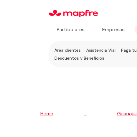
Particulares
Empresas
Ir a
Área clientes
Asistencia Vial
Paga tu
Servicios
Descuentos y Beneficios
al
Cliente
5
5
Home
...
Guanaju