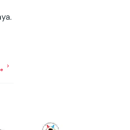
aya.
le