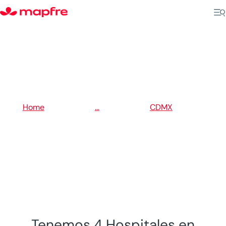
5
5
Home
...
CDMX
5
Tlalpan
Tenemos 4 Hospitales en