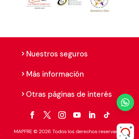
Nuestros seguros
Más información
Otras páginas de interés

MAPFRE © 2026 Todos los derechos reservados