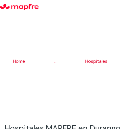
5
5
Home
...
Hospitales
5
Durango
Hospitales MAPFRE en Durango