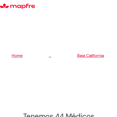
5
5
Home
...
Baja California
5
Mexicali
Tenemos 44 Médicos