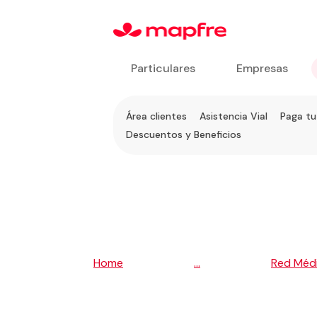
Particulares
Empresas
Ir a
Área clientes
Asistencia Vial
Paga tu
Servicios
Descuentos y Beneficios
al
Cliente
5
5
Home
...
Red Méd