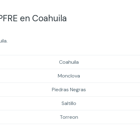
PFRE en Coahuila
ila.
Coahuila
Monclova
Piedras Negras
Saltillo
Torreon