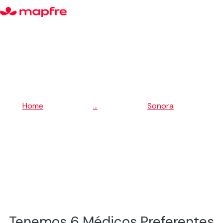
5
5
Home
...
Sonora
5
Nogales
Tenemos 6 Médicos Preferentes