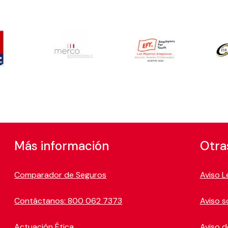
Más información
Otra
Comparador de Seguros
Aviso L
Contáctanos: 800 062 7373
Aviso s
Actuación Ética
Aviso d