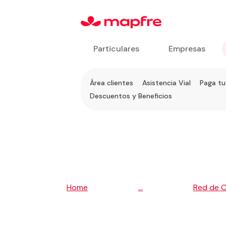
Particulares
Empresas
Ir a
Área clientes
Asistencia Vial
Paga tu
Servicios
Descuentos y Beneficios
al
Cliente
5
5
Home
...
Red de 