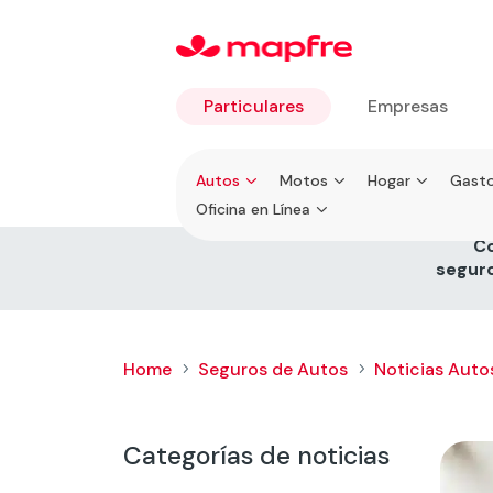
Particulares
Empresas
Ir a
Autos
Motos
Hogar
Gasto
Particulares
Oficina en Línea
Co
seguro
Home
Seguros de Autos
Noticias Auto
5
5
Categorías de noticias