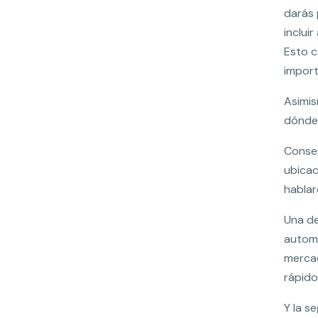
darás 
inclui
Esto c
import
Asimis
dónde 
Conseg
ubicac
hablar
Una de
automo
mercad
rápido
Y la s