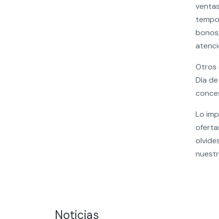
ventas
tempor
bonos,
atenci
Otros 
Día de
conces
Lo imp
oferta
olvide
nuestr
Noticias