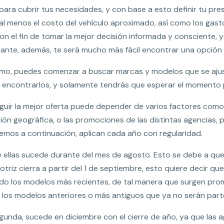
para cubrir tus necesidades, y con base a esto definir tu pr
r al menos el costo del vehículo aproximado, así como los ga
on el fin de tomar la mejor decisión informada y consciente, 
ante, además, te será mucho más fácil encontrar una opción 
mo, puedes comenzar a buscar marcas y modelos que se ajust
encontrarlos, y solamente tendrás que esperar el momento p
uir la mejor oferta puede depender de varios factores como 
ión geográfica, o las promociones de las distintas agencias,
emos a continuación, aplican cada año con regularidad.
 ellas sucede durante del mes de agosto. Esto se debe a que 
triz cierra a partir del 1 de septiembre, esto quiere decir qu
o los modelos más recientes, de tal manera que surgen pro
 los modelos anteriores o más antiguos que ya no serán par
egunda, sucede en diciembre con el cierre de año, ya que las