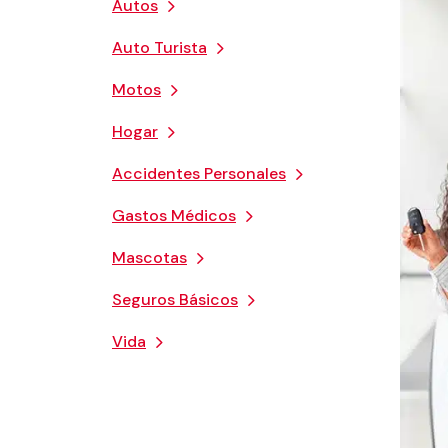
Autos
Auto Turista
Motos
Hogar
Accidentes Personales
Gastos Médicos
Mascotas
Seguros Básicos
Vida