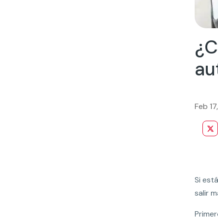
¿C
au
Feb 17
Si est
salir 
Primer